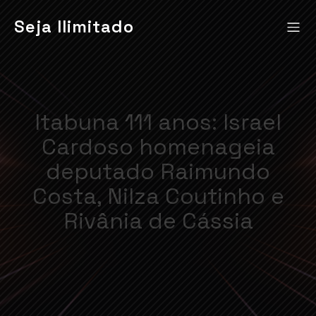
Seja Ilimitado
Itabuna 111 anos: Israel
Cardoso homenageia
deputado Raimundo
Costa, Nilza Coutinho e
Rivânia de Cássia