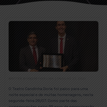
WRITTEN BY
|
ON
ANDREYVER LIMA
JULHO 27, 2021
O Teatro Candinha Doria foi palco para uma
noite especial e de muitas homenagens, nesta
segunda-feira 26/07. Como parte das
comemorações pelos 111 anos de emancipação