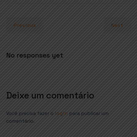
s
b
e
e
A
o
r
p
o
Previous
Next
p
k
No responses yet
Deixe um comentário
Você precisa fazer o
login
para publicar um
comentário.