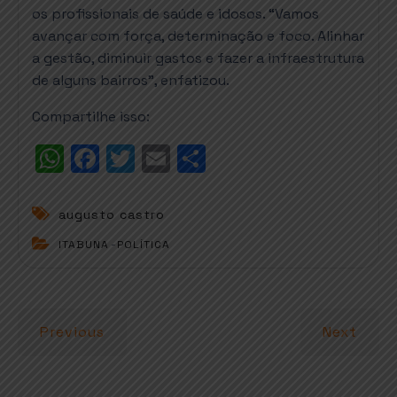
os profissionais de saúde e idosos. “Vamos
avançar com força, determinação e foco. Alinhar
a gestão, diminuir gastos e fazer a infraestrutura
de alguns bairros”, enfatizou.
Compartilhe isso:
W
F
T
E
S
h
a
w
m
h
a
c
it
ai
a
augusto castro
t
e
t
l
r
ITABUNA
-
POLÍTICA
s
b
e
e
A
o
r
p
o
Previous
Next
p
k