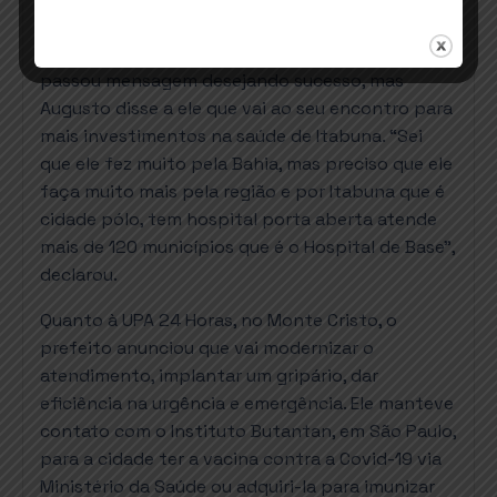
GRIPÁRIO
O secretário de Saúde da Bahia, Fábio Vilas-Boas
passou mensagem desejando sucesso, mas
Augusto disse a ele que vai ao seu encontro para
mais investimentos na saúde de Itabuna. “Sei
que ele fez muito pela Bahia, mas preciso que ele
faça muito mais pela região e por Itabuna que é
cidade pólo, tem hospital porta aberta atende
mais de 120 municípios que é o Hospital de Base”,
declarou.
Quanto à UPA 24 Horas, no Monte Cristo, o
prefeito anunciou que vai modernizar o
atendimento, implantar um gripário, dar
eficiência na urgência e emergência. Ele manteve
contato com o Instituto Butantan, em São Paulo,
para a cidade ter a vacina contra a Covid-19 via
Ministério da Saúde ou adquiri-la para imunizar