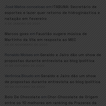
José Matos conceicao
em
ITABUNA: Secretário de
esportes e lazer quer retorno de hidroginástica e
natação em fevereiro
6 DE JANEIRO DE 2021
em
Marcos goes
Faustão sugere música de
Martinho da Vila em resposta ao MEC
26 DE NOVEMBRO DE 2020
Ronaldo Moises
em
Geraldo e Jairo dão um show de
propostas durante entrevista ao blog Ipolítica
31 DE OUTUBRO DE 2020
Verônica Bicudo
em
Geraldo e Jairo dão um show
de propostas durante entrevista ao blog Ipolítica
30 DE OUTUBRO DE 2020
em
Bolo De Chocolate
Chor-Chocolate de Origem
entre os 10 melhores em ranking da Prazeres da