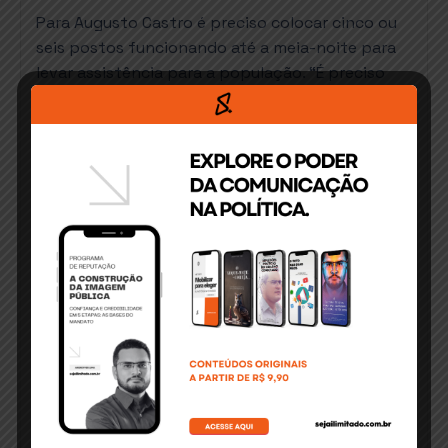
Para Augusto Castro é preciso colocar cinco ou
seis postos funcionando até a meia-noite para
levar assistência para a população. “É preciso
cuidar da Saúde do nosso povo,” enfatizou. Ele
afirmou que vai investir acima dos 15% do que
determina a Lei de Responsabilidade Fiscal na
área da saúde.
“O Hospital de Base Luís Eduardo Magalhães vai
ampliar leitos de UTI Covid 19 e clínicos e gerar
novos serviços, inclusive na Psiquiatria”, lembrou.
Também reafirmou o compromisso de ampliar o
atendimento nos hospitais da Santa Casa de
Misericórdia de Itabuna para atendimento à
pediatria e a pacientes Covid-19, nos hospitais
Manoel Novaes e Calixto Midlej Filho,
respectivamente.