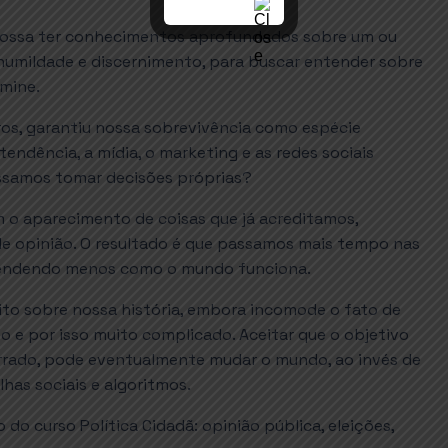
 possa ter conhecimentos aprofundados sobre um ou
 humildade e discernimento, para buscar entender sobre
mine.
ros, garantiu nossa sobrevivência como espécie
ndência, a mídia, o marketing e as redes sociais
ssamos tomar decisões próprias?
 o aparecimento de coisas que já acreditamos,
 opinião. O resultado é que passamos mais tempo nas
ntendendo menos como o mundo funciona.
ito sobre nossa história, embora incomode o fato de
o e por isso muito complicado. Aceitar que o objetivo
errado, pode eventualmente mudar o mundo, ao invés de
has sociais e algoritmos.
 do curso Política Cidadã: opinião pública, eleições,