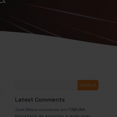
SEARCH
Latest Comments
José Matos conceicao
em
ITABUNA:
Secretário de esportes e lazer quer