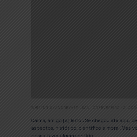
WRITTEN BY
|
ON
ANDREYVER LIMA
FEVEREIRO 12, 202
Calma, amigo (a) leitor. Se chegou até aqui, 
aspectos, histórico, científico e moral. Mas
possa fazer algum sentido.