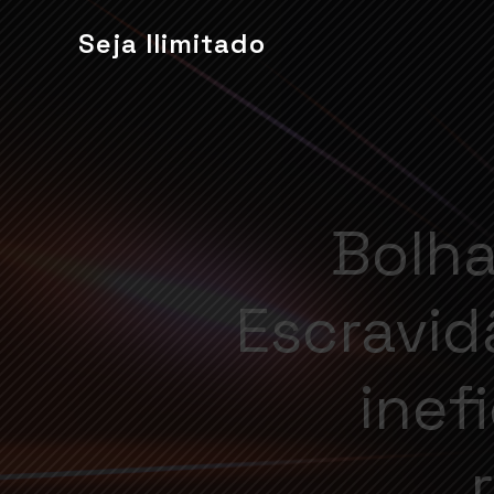
Seja Ilimitado
Bolha
Escravid
inef