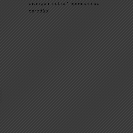
divergem sobre ‘repressão ao
paredão’