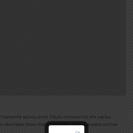
1
certamente achou este título incoerente em vários
 vou desfazer esse mal entendido, embora para outros