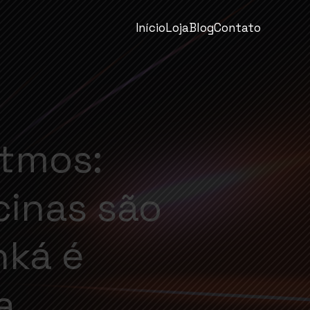
Início
Loja
Blog
Contato
itmos:
cinas são
nká é
a