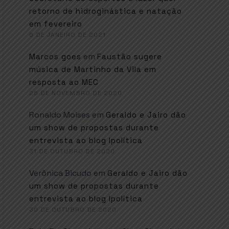
retorno de hidroginástica e natação
em fevereiro
6 DE JANEIRO DE 2021
em
Marcos goes
Faustão sugere
música de Martinho da Vila em
resposta ao MEC
26 DE NOVEMBRO DE 2020
Ronaldo Moises
em
Geraldo e Jairo dão
um show de propostas durante
entrevista ao blog Ipolítica
31 DE OUTUBRO DE 2020
Verônica Bicudo
em
Geraldo e Jairo dão
um show de propostas durante
entrevista ao blog Ipolítica
30 DE OUTUBRO DE 2020