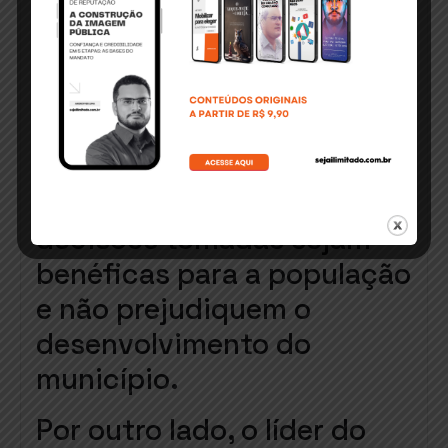
cidade com recursos
próprios.
É importante que a
oposição esteja sempre
atenta às ações do governo
para garantir que as
decisões tomadas sejam
benéficas para a população
e não prejudiquem o
desenvolvimento do
município.
Por outro lado, o líder do