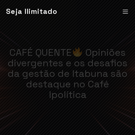
Seja Ilimitado
CAFÉ QUENTE
Opiniões
divergentes e os desafios
da gestão de Itabuna são
destaque no Café
Ipolítica