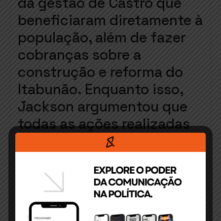
da gestão de Castro que
beneficiaram diretamente à
população, além de fazer
cobranças sobre a
construção e reforma do
Itabunão. Enquanto isso,
Jackson argumentou que
todas as ações realizadas
no município foram
originadas 100% de
iniciativas dos governos
estadual e federal, e
questionou obras na