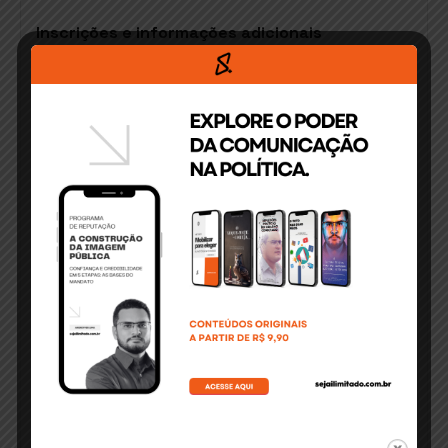
Inscrições e informações adicionais
O seminário é gratuito, com inscrição
mediante a doação de 2 kg de alimentos não
perecíveis, que serão destinados a
instituições de caridade de Buerarema. As
vagas são limitadas e as inscrições podem ser
realizadas presencialmente na Câmara de
Buerarema ou pelo e-mail
allah@munizdegoes.adv.br, ou no link:
https://forms.gle/mSXbMbydbi3tqNet9
Mais informações podem ser obtidas pelos
telefones (71) 99201-5801 e (73) 99198-2680.
O evento conta com o apoio da Câmara de
Vereadores de Buerarema, União Baiana de
Vereadores (UBV) e OAB Itabuna