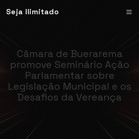
Seja Ilimitado
Câmara de Buerarema
promove Seminário Ação
Parlamentar sobre
Legislação Municipal e os
Desafios da Vereança