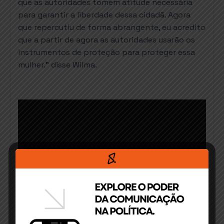
que as autoridades tomem atitude necessária
para garantir a liberdade dessa cidadã.
Agora
que repercutiu de forma abrangente, eu acredito
que a partir de agora as autoridades usarão os
instrumentos de proteção para proteger essa
mulher.” disse Wilma.