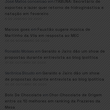
José Matos conceicao
em
ITABUNA: Secretário de
esportes e lazer quer retorno de hidroginástica e
natação em fevereiro
6 DE JANEIRO DE 2021
em
Marcos goes
Faustão sugere música de
Martinho da Vila em resposta ao MEC
26 DE NOVEMBRO DE 2020
Ronaldo Moises
em
Geraldo e Jairo dão um show de
propostas durante entrevista ao blog Ipolítica
31 DE OUTUBRO DE 2020
Verônica Bicudo
em
Geraldo e Jairo dão um show
de propostas durante entrevista ao blog Ipolítica
30 DE OUTUBRO DE 2020
em
Bolo De Chocolate
Chor-Chocolate de Origem
entre os 10 melhores em ranking da Prazeres da
Mesa