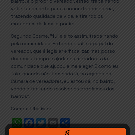
bairro, e o próprio vereador, estão trabalhando
voluntariamente para a concretagem da rua,
trazendo qualidade de vida, e tirando os
moradores da lama e poeira.
Segundo Cosme, “fui eleito assim, trabalhando
pela comunidade! Entendo qual é o papel do
vereador, que é legislar e fiscalizar, mas posso
doar meu tempo e ajudar os moradores da
comunidade que ajudou a me eleger. É como eu
falo, quando não tem nada lá, na agenda da
Câmara de vereadores, eu estou cá, no bairro,
vendo e tentando resolver os problemas dos
bairros”.
Compartilhe isso:
W
F
T
E
S
h
a
w
m
h