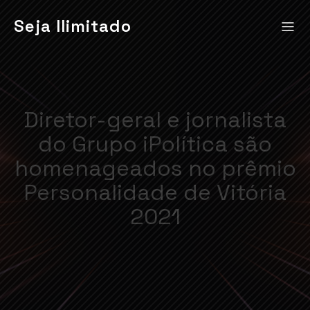
Seja Ilimitado
Diretor-geral e jornalista
do Grupo iPolítica são
homenageados no prêmio
Personalidade de Vitória
2021