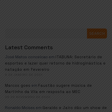
SEARCH
Latest Comments
José Matos conceicao
em
ITABUNA: Secretário de
esportes e lazer quer retorno de hidroginástica e
natação em fevereiro
6 DE JANEIRO DE 2021
em
Marcos goes
Faustão sugere música de
Martinho da Vila em resposta ao MEC
26 DE NOVEMBRO DE 2020
Ronaldo Moises
em
Geraldo e Jairo dão um show de