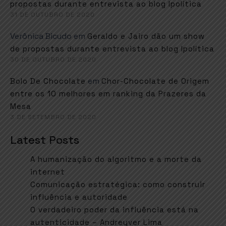
propostas durante entrevista ao blog Ipolítica
31 DE OUTUBRO DE 2020
Verônica Bicudo
em
Geraldo e Jairo dão um show
de propostas durante entrevista ao blog Ipolítica
30 DE OUTUBRO DE 2020
em
Bolo De Chocolate
Chor-Chocolate de Origem
entre os 10 melhores em ranking da Prazeres da
Mesa
3 DE SETEMBRO DE 2020
Latest Posts
A humanização do algoritmo e a morte da
internet
Comunicação estratégica: como construir
influência e autoridade
O verdadeiro poder da influência está na
autenticidade – Andreyver Lima