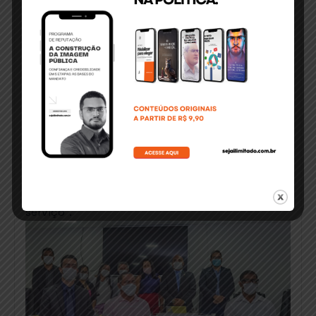
conseguimos as sessões de hiperbáricas para
ele. Meu pai faleceu, mas o tratamento
hiperbárico funcionava”, reconheceu o vereador.
Presente na Câmara, a coordenadora da Central
de Regulação de Itabuna, Anarony Céu,
esclareceu que o Município só recebe a
documentação do paciente e encaminha o
relatório de solicitação à Secretaria de Saúde da
Bahia. “A autorização do procedimento é de
responsabilidade do Estado e o início do
tratamento dependerá de vaga ofertada pelo
serviço”.