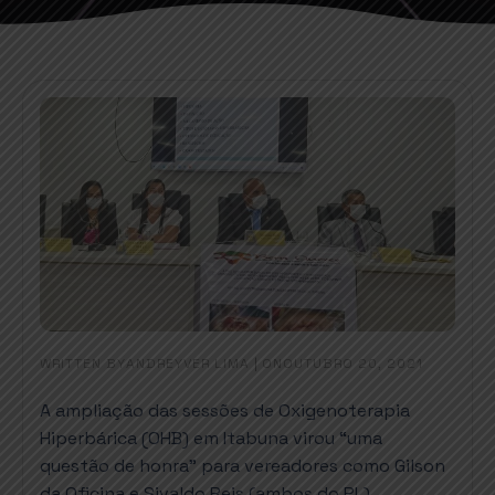
WRITTEN BY
|
ON
ANDREYVER LIMA
OUTUBRO 20, 2021
A ampliação das sessões de Oxigenoterapia
Hiperbárica (OHB) em Itabuna virou “uma
questão de honra” para vereadores como Gilson
da Oficina e Sivaldo Reis (ambos do PL).