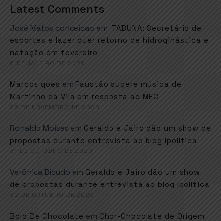
Latest Comments
José Matos conceicao
em
ITABUNA: Secretário de
esportes e lazer quer retorno de hidroginástica e
natação em fevereiro
6 DE JANEIRO DE 2021
em
Marcos goes
Faustão sugere música de
Martinho da Vila em resposta ao MEC
26 DE NOVEMBRO DE 2020
Ronaldo Moises
em
Geraldo e Jairo dão um show de
propostas durante entrevista ao blog Ipolítica
31 DE OUTUBRO DE 2020
Verônica Bicudo
em
Geraldo e Jairo dão um show
de propostas durante entrevista ao blog Ipolítica
30 DE OUTUBRO DE 2020
em
Bolo De Chocolate
Chor-Chocolate de Origem