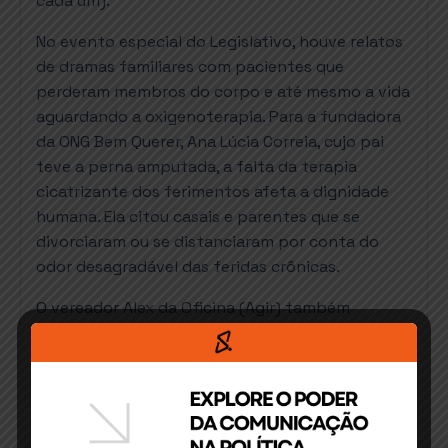
cada um).
No evento especial do Legislativo, houve relatos
de dramas familiares com pacientes que
perderam membros do corpo e até mesmo a vida
aguardando a oxigenoterapia. Para a fundadora
da ONG Bem Querer, Ana Lúcia Correia, cujo pai
teve a perna amputada, a falta da terapia
cicatrizante dos ferimentos afeta a dignidade
humana. Ela citou casais e parentes que se
divorciaram ou se distanciaram por conta do
odor desagradável das feridas crônicas.
O vereador Alex da Oficina (Agir) também
compartilhou uma experiência pessoal para
reforçar a urgência de ampliar o acesso à OHB
em Itabuna. Após uma cirurgia, o pai dele
precisou tratar feridas que surgiram do período
em que ficou acamado. “Depois de muita luta,