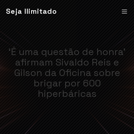
Seja Ilimitado
‘É uma questão de honra’
afirmam Sivaldo Reis e
Gilson da Oficina sobre
brigar por 600
hiperbáricas