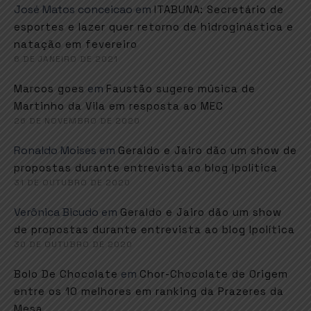
José Matos conceicao
em
ITABUNA: Secretário de
esportes e lazer quer retorno de hidroginástica e
natação em fevereiro
6 DE JANEIRO DE 2021
em
Marcos goes
Faustão sugere música de
Martinho da Vila em resposta ao MEC
26 DE NOVEMBRO DE 2020
Ronaldo Moises
em
Geraldo e Jairo dão um show de
propostas durante entrevista ao blog Ipolítica
31 DE OUTUBRO DE 2020
Verônica Bicudo
em
Geraldo e Jairo dão um show
de propostas durante entrevista ao blog Ipolítica
30 DE OUTUBRO DE 2020
em
Bolo De Chocolate
Chor-Chocolate de Origem
entre os 10 melhores em ranking da Prazeres da
Mesa