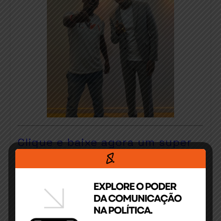
Clique e baixe agora um super
e-book focado nos desafios de
uma campanha eleitoral 100%
digital.