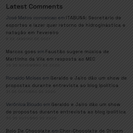
Latest Comments
José Matos conceicao
em
ITABUNA: Secretário de
esportes e lazer quer retorno de hidroginástica e
natação em fevereiro
6 DE JANEIRO DE 2021
em
Marcos goes
Faustão sugere música de
Martinho da Vila em resposta ao MEC
26 DE NOVEMBRO DE 2020
Ronaldo Moises
em
Geraldo e Jairo dão um show de
propostas durante entrevista ao blog Ipolítica
31 DE OUTUBRO DE 2020
Verônica Bicudo
em
Geraldo e Jairo dão um show
de propostas durante entrevista ao blog Ipolítica
30 DE OUTUBRO DE 2020
em
Bolo De Chocolate
Chor-Chocolate de Origem