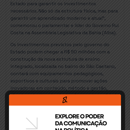
Estado para garantir os investimentos
necessários. Não só da estrutura física, mas para
garantir um aprendizado moderno e atual”,
comemorou o parlamentar e líder do Governo Rui
Costa na Assembleia Legislativa da Bahia (Alba).
Os investimentos previstos pelo governo do
Estado podem chegar a R$ 50 milhões com a
construção da nova estrutura de ensino
integrado, localizada no bairro do São Caetano,
contará com equipamentos pedagógicos,
esportivos e culturais para promover ações
inovadoras em conteúdo, método e gestão,
direcionados à melhoria da oferta e da qualidade
do ensino.
“O mais importante é que iremos resgatar a
autoestima da juventude itabunense e garantir
um novo método de aprendizagem. E essa é a