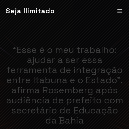
Seja Ilimitado
“Esse é o meu trabalho:
ajudar a ser essa
ferramenta de integração
entre Itabuna e o Estado”,
afirma Rosemberg após
audiência de prefeito com
secretário de Educação
da Bahia