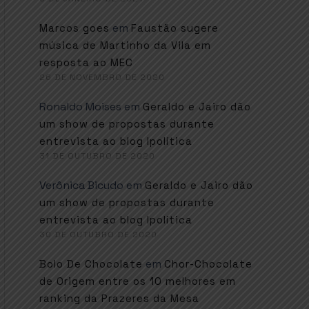
em
Marcos goes
Faustão sugere
música de Martinho da Vila em
resposta ao MEC
26 DE NOVEMBRO DE 2020
Ronaldo Moises
em
Geraldo e Jairo dão
um show de propostas durante
entrevista ao blog Ipolítica
31 DE OUTUBRO DE 2020
Verônica Bicudo
em
Geraldo e Jairo dão
um show de propostas durante
entrevista ao blog Ipolítica
30 DE OUTUBRO DE 2020
em
Bolo De Chocolate
Chor-Chocolate
de Origem entre os 10 melhores em
ranking da Prazeres da Mesa