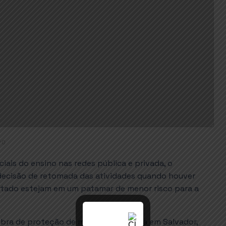
20
iais do ensino nas redes pública e privada, o
 decisão de retomada das atividades quando houver
stado estejam em um patamar de menor risco para a
 obra de proteção de mais uma encosta em Salvador,