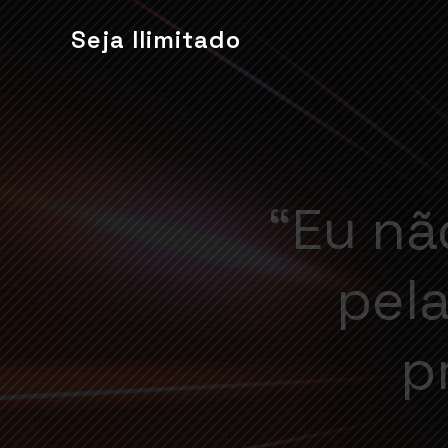
Seja Ilimitado
“Eu nã
pela
p