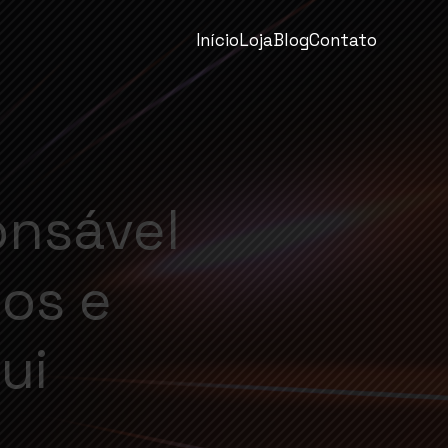
Início
Loja
Blog
Contato
onsável
os e
ui