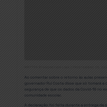
WRITTEN BY
|
ON
ANDREYVER LIMA
SETEMBRO 25, 20
Ao comentar sobre o retorno às aulas presenc
governador Rui Costa disse que só tomará a
segurança de que os dados da Covid-19 no e
comunidade escolar.
A declaração foi feita durante a entrega da