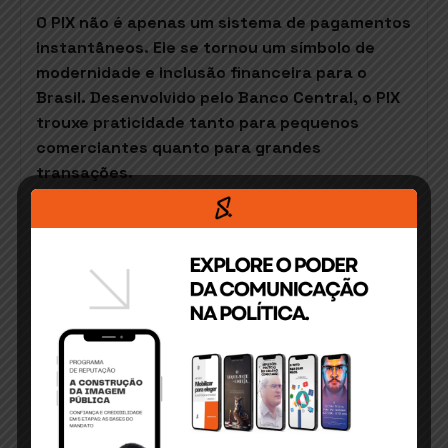
O PIX não é apenas um sistema de pagamentos
instantâneos. Ele se tornou um símbolo de
modernidade e inclusão financeira para o
Brasil. Desenvolvido pelo Banco Central, o PIX
trouxe praticidade tanto para pequenos
comerciantes quanto para grandes
transações.
Ao mexer com algo tão presente no dia a dia
dos brasileiros, o governo subestimou o
impacto cultural do PIX. A proposta foi
recebida como uma ameaça direta ao acesso
facilitado ao sistema, gerando ansiedade e
desconfiança.
Em uma era de comunicação digital
instantânea, a percepção pública pode ser
moldada em questão de minutos. Isso coloca