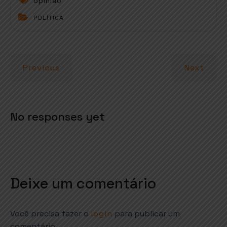
opinião
t
e
t
l
r
POLÍTICA
s
b
e
e
A
o
r
p
o
Previous
Next
p
k
No responses yet
Deixe um comentário
Você precisa fazer o
login
para publicar um
comentário.