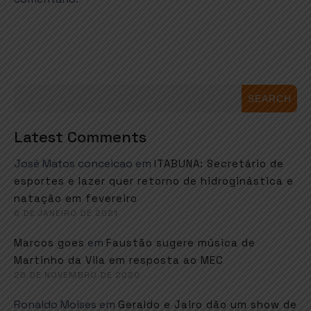
SEARCH
Latest Comments
José Matos conceicao
em
ITABUNA: Secretário de
esportes e lazer quer retorno de hidroginástica e
natação em fevereiro
6 DE JANEIRO DE 2021
em
Marcos goes
Faustão sugere música de
Martinho da Vila em resposta ao MEC
26 DE NOVEMBRO DE 2020
Ronaldo Moises
em
Geraldo e Jairo dão um show de