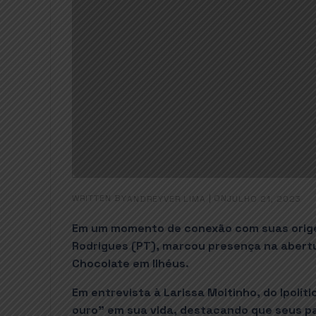
WRITTEN BY
|
ON
ANDREYVER LIMA
JULHO 21, 2023
Em um momento de conexão com suas origen
Rodrigues (PT), marcou presença na abertur
Chocolate em Ilhéus.
Em entrevista à Larissa Moitinho, do Ipolít
ouro” em sua vida, destacando que seus pa