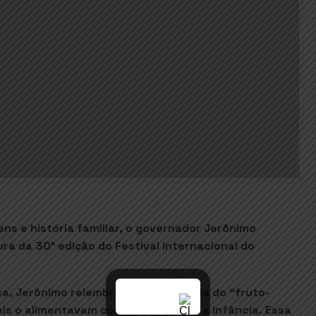
s e história familiar, o governador Jerônimo
a da 30ª edição do Festival Internacional do
ica, Jerônimo relembrou a importância do “fruto-
is o alimentavam com cacau desde a infância. Essa