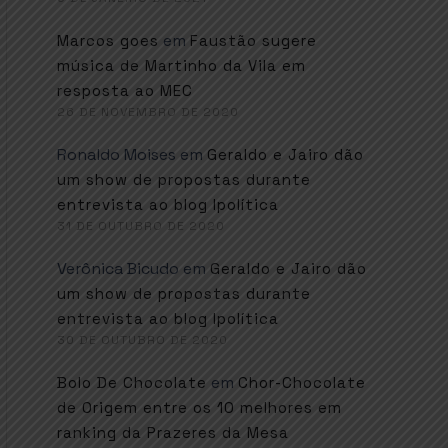
em
Marcos goes
Faustão sugere
música de Martinho da Vila em
resposta ao MEC
26 DE NOVEMBRO DE 2020
Ronaldo Moises
em
Geraldo e Jairo dão
um show de propostas durante
entrevista ao blog Ipolítica
31 DE OUTUBRO DE 2020
Verônica Bicudo
em
Geraldo e Jairo dão
um show de propostas durante
entrevista ao blog Ipolítica
30 DE OUTUBRO DE 2020
em
Bolo De Chocolate
Chor-Chocolate
de Origem entre os 10 melhores em
ranking da Prazeres da Mesa