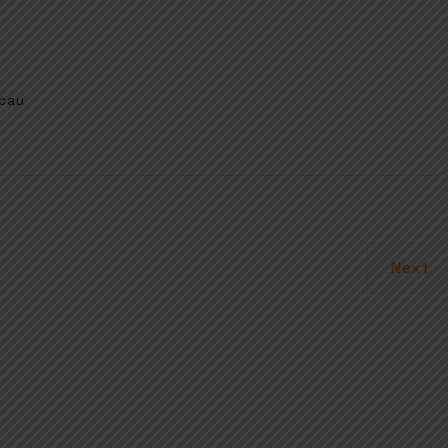
acau
Next