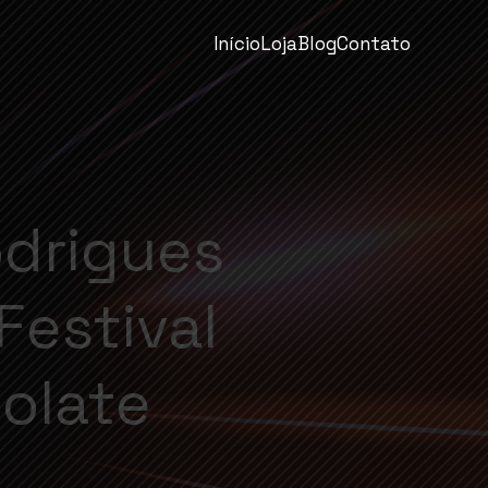
Início
Loja
Blog
Contato
drigues
Festival
olate