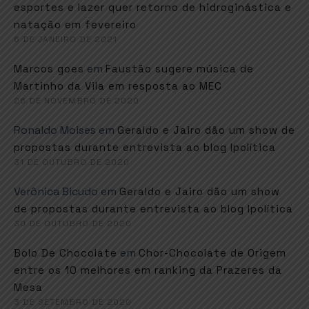
esportes e lazer quer retorno de hidroginástica e
natação em fevereiro
6 DE JANEIRO DE 2021
em
Marcos goes
Faustão sugere música de
Martinho da Vila em resposta ao MEC
26 DE NOVEMBRO DE 2020
Ronaldo Moises
em
Geraldo e Jairo dão um show de
propostas durante entrevista ao blog Ipolítica
31 DE OUTUBRO DE 2020
Verônica Bicudo
em
Geraldo e Jairo dão um show
de propostas durante entrevista ao blog Ipolítica
30 DE OUTUBRO DE 2020
em
Bolo De Chocolate
Chor-Chocolate de Origem
entre os 10 melhores em ranking da Prazeres da
Mesa
3 DE SETEMBRO DE 2020