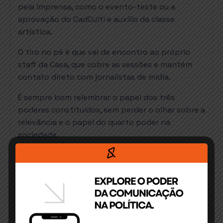
pela imprensa, como o evento-teste ou a
aprovação do CadCulti e auxílio da classe
artística.
O tiro no pé é que vai de encontro ao próprio
staff da Casa, que cobre as sessões e mantém
contato direto com jornalistas de mídia.
É sempre bom relembrar o papel dos três
poderes constituídos, sem perder o olhar sobre a
relevância e o papel do quarto poder na
sociedade.
Andreyver Lima é jornalista, comentarista
político no programa Impacto Boa FM, âncora do
Café iPolítica e editor do blog Seja Ilimitado.
OUÇA O TRECHO AQUI:
Tocador