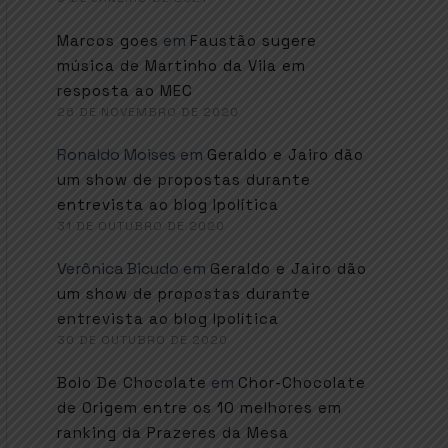
em
Marcos goes
Faustão sugere
música de Martinho da Vila em
resposta ao MEC
26 DE NOVEMBRO DE 2020
Ronaldo Moises
em
Geraldo e Jairo dão
um show de propostas durante
entrevista ao blog Ipolítica
31 DE OUTUBRO DE 2020
Verônica Bicudo
em
Geraldo e Jairo dão
um show de propostas durante
entrevista ao blog Ipolítica
30 DE OUTUBRO DE 2020
em
Bolo De Chocolate
Chor-Chocolate
de Origem entre os 10 melhores em
ranking da Prazeres da Mesa