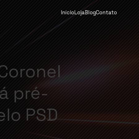
Início
Loja
Blog
Contato
Coronel
á pré-
elo PSD