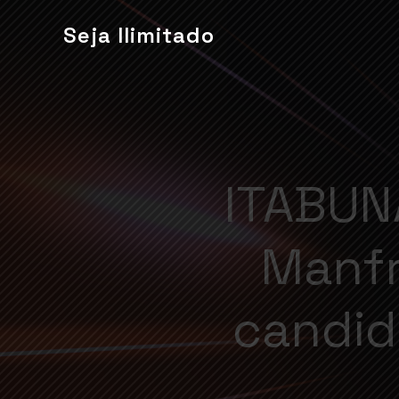
Seja Ilimitado
ITABUN
Manfr
candid