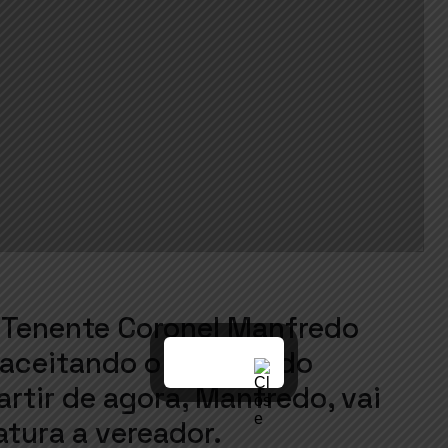
o Tenente Coronel Manfredo
 aceitando o convite do
artir de agora, Manfredo, vai
atura a vereador.