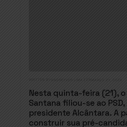
WRITTEN BY
|
ON
ANDREYVER LIMA
MARÇO 21, 2024
Nesta quinta-feira (21), 
Santana filiou-se ao PSD,
presidente Alcântara. A p
construir sua pré-candid