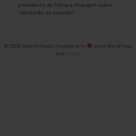
presidente da Câmara divergem sobre
‘repressão ao paredão’
© 2026 Seja Ilimitado. Created with
using WordPress
and
Kubio