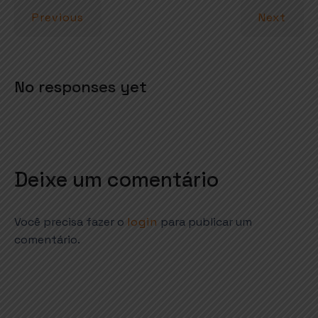
p
o
Previous
Next
p
k
No responses yet
Deixe um comentário
Você precisa fazer o
login
para publicar um
comentário.