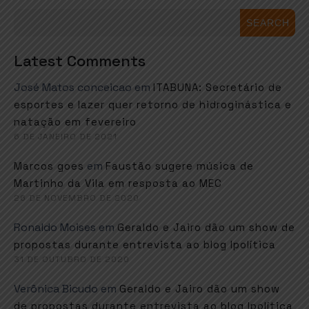
SEARCH
Latest Comments
José Matos conceicao
em
ITABUNA: Secretário de
esportes e lazer quer retorno de hidroginástica e
natação em fevereiro
6 DE JANEIRO DE 2021
em
Marcos goes
Faustão sugere música de
Martinho da Vila em resposta ao MEC
26 DE NOVEMBRO DE 2020
Ronaldo Moises
em
Geraldo e Jairo dão um show de
propostas durante entrevista ao blog Ipolítica
31 DE OUTUBRO DE 2020
Verônica Bicudo
em
Geraldo e Jairo dão um show
de propostas durante entrevista ao blog Ipolítica