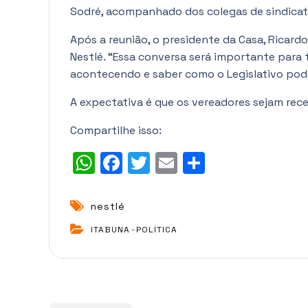
Sodré, acompanhado dos colegas de sindicato 
Após a reunião, o presidente da Casa, Ricardo
Nestlé. “Essa conversa será importante par
acontecendo e saber como o Legislativo pode
A expectativa é que os vereadores sejam rece
Compartilhe isso:
W
F
T
E
S
h
a
w
m
h
a
c
it
ai
a
nestlé
t
e
t
l
r
ITABUNA
-
POLÍTICA
s
b
e
e
A
o
r
p
o