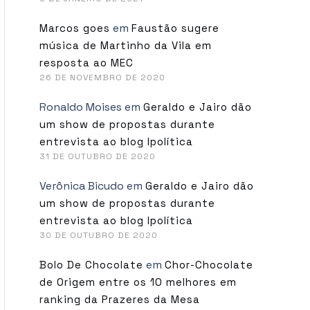
em
Marcos goes
Faustão sugere
música de Martinho da Vila em
resposta ao MEC
26 DE NOVEMBRO DE 2020
Ronaldo Moises
em
Geraldo e Jairo dão
um show de propostas durante
entrevista ao blog Ipolítica
31 DE OUTUBRO DE 2020
Verônica Bicudo
em
Geraldo e Jairo dão
um show de propostas durante
entrevista ao blog Ipolítica
30 DE OUTUBRO DE 2020
em
Bolo De Chocolate
Chor-Chocolate
de Origem entre os 10 melhores em
ranking da Prazeres da Mesa