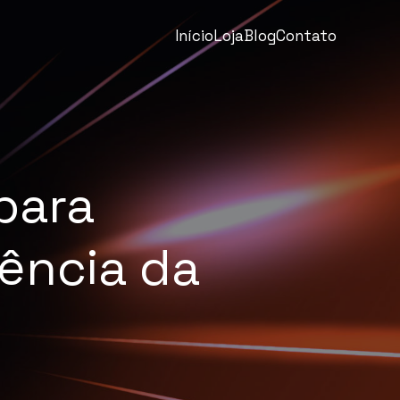
Início
Loja
Blog
Contato
para
ência da