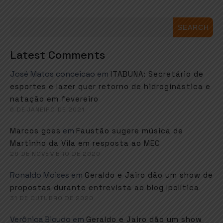
SEARCH
Latest Comments
José Matos conceicao
em
ITABUNA: Secretário de
esportes e lazer quer retorno de hidroginástica e
natação em fevereiro
6 DE JANEIRO DE 2021
em
Marcos goes
Faustão sugere música de
Martinho da Vila em resposta ao MEC
26 DE NOVEMBRO DE 2020
Ronaldo Moises
em
Geraldo e Jairo dão um show de
propostas durante entrevista ao blog Ipolítica
31 DE OUTUBRO DE 2020
Verônica Bicudo
em
Geraldo e Jairo dão um show