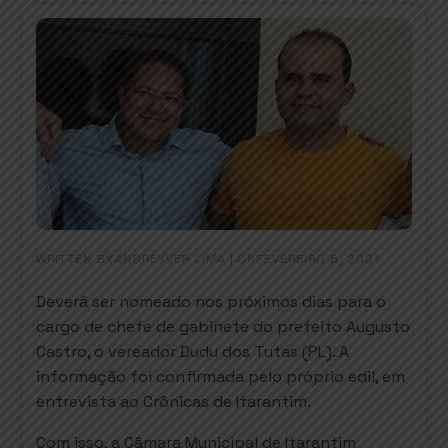
WRITTEN BY
|
ON
ANDREYVER LIMA
FEVEREIRO 6, 2021
Deverá ser nomeado nos próximos dias para o
cargo de chefe de gabinete do prefeito Augusto
Castro, o vereador Dudu dos Tutas (PL). A
informação foi confirmada pelo próprio edil, em
entrevista ao Crônicas de Itarantim.
Com isso, a Câmara Municipal de Itarantim