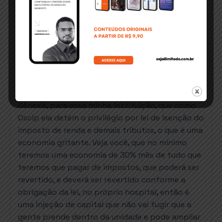
IG- Nós estamos trazendo um novo projeto para
hospitais, e estimamos que esse projeto possa
virar um
case
nacional e ser espelho, isso eu lhe
digo sem nenhuma preocupação em ser mal
interpretado como orgulhoso, tá, eu digo porque
sendo presidente da ONG Oscip Não Me
Abandone nós vamos transferir as ações desse
hospital, que passará a ser chamado Hospital
Gênesis, para essa minha instituição, que como
Oscip ela detém o privilégio por lei de isenção do
imposto de renda e demais tributos, o que é uma
economia gritante. Veja você, que no mínimo
teremos uma economia de 30% mês de tudo que
teremos que pagar de impostos, que poderá ser
revertido, e deverá ser revertido conforme a
obrigação da lei, no próprio hospital, então é
uma injeção de capital que não vai fugir que a
gente prende dentro da unidade e pode ampliar