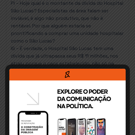
PI – Hoje qual é o montante da dívida do Hospital
São Lucas? Especialistas da área falam ser
inviável, é algo não produtivo, que não é
rentável. Por que alguém estaria se
prontificando a comprar uma unidade hospitalar
como o São Lucas?
IG – É verdade, o Hospital São Lucas tem uma
dívida que já ultrapassa seus R$ 11 milhões, nos
atraiu porque o caos estabelecido, não só na
nossa cidade, mas no próprio país, nos mobiliza a
tomar uma postura, uma decisão, a gente não
pode ver o povo da gente sofrendo, então é
isso, eu quero que todos que estão nos ouvindo
não entendam como discurso político, porque eu
não sou político e não sou candidato a nenhum
cargo eletivo, mas respeito esse meio demais e
estamos numa busca de melhoria, né?
PI – Como pretende construir o novo hospital?