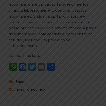
hospitalar onde vai capacitar atendimentos
clínicos, laboratoriais e todos os processos
hospitalares. O atual hospital, o prédio, ele
comporta mais dois pavimentos e já estão no
nosso projeto esses dois pavimentos com praça
de alimentação, com academia, com centro de
estudos, inclusive um prédio só de
estacionamento.
Compartilhe isso:
W
F
T
E
S
h
a
w
m
h
a
c
it
ai
a
Saúde
t
e
t
l
r
ITABUNA
-
POLÍTICA
s
b
e
e
A
o
r