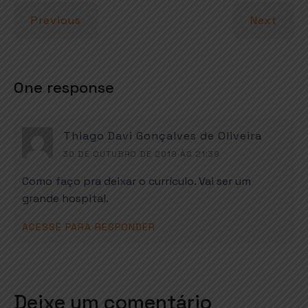
p
o
Previous
Next
p
k
One response
Thiago Davi Gonçalves de Oliveira
30 DE OUTUBRO DE 2019 ÀS 21:39
Como faço pra deixar o currículo. Vai ser um
grande hospital.
ACESSE PARA RESPONDER
Deixe um comentário