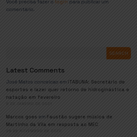
Você precisa fazer o
login
para publicar um
comentário.
SEARCH
Latest Comments
José Matos conceicao
em
ITABUNA: Secretário de
esportes e lazer quer retorno de hidroginástica e
natação em fevereiro
6 DE JANEIRO DE 2021
em
Marcos goes
Faustão sugere música de
Martinho da Vila em resposta ao MEC
26 DE NOVEMBRO DE 2020