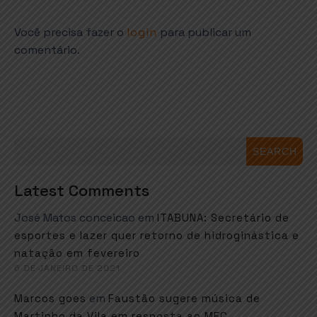
Você precisa fazer o
login
para publicar um
comentário.
SEARCH
Latest Comments
José Matos conceicao
em
ITABUNA: Secretário de
esportes e lazer quer retorno de hidroginástica e
natação em fevereiro
6 DE JANEIRO DE 2021
em
Marcos goes
Faustão sugere música de
Martinho da Vila em resposta ao MEC