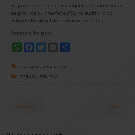
da passagem. Uma nova negociação acontecerá
na próxima quinta-feira (13), no auditório do
Tribunal Regional do Trabalho em Itabuna.
Compartilhe isso:
W
F
T
E
S
h
a
w
m
h
a
c
it
ai
a
transporte coletivo
t
e
t
l
r
ITABUNA
-
POLÍTICA
s
b
e
e
A
o
r
p
o
Previous
Next
p
k