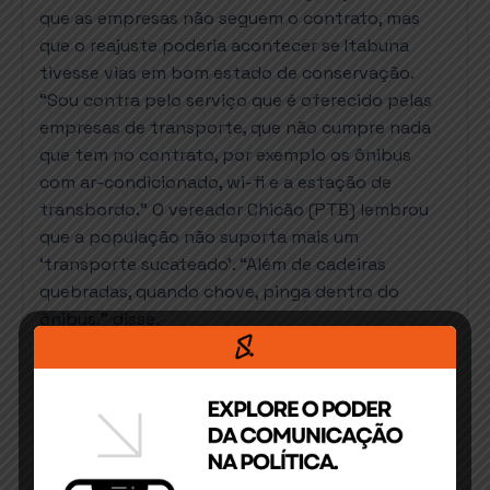
que as empresas não seguem o contrato, mas
que o reajuste poderia acontecer se Itabuna
tivesse vias em bom estado de conservação.
“Sou contra pelo serviço que é oferecido pelas
empresas de transporte, que não cumpre nada
que tem no contrato, por exemplo os ônibus
com ar-condicionado, wi-fi e a estação de
transbordo.” O vereador Chicão (PTB) lembrou
que a população não suporta mais um
‘transporte sucateado’. “Além de cadeiras
quebradas, quando chove, pinga dentro do
ônibus.” disse.
Tratando o assunto com prudência, Jairo Araújo
(PCdoB) lembra que a Câmara já barrou o
reajuste antes por força de decreto legislativo.
“Conseguimos impedir o reajuste exorbitante
que queriam aplicar para a população em 2018.