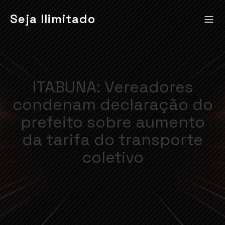
Seja Ilimitado
ITABUNA: Vereadores
condenam declaração do
prefeito sobre aumento
da tarifa do transporte
coletivo