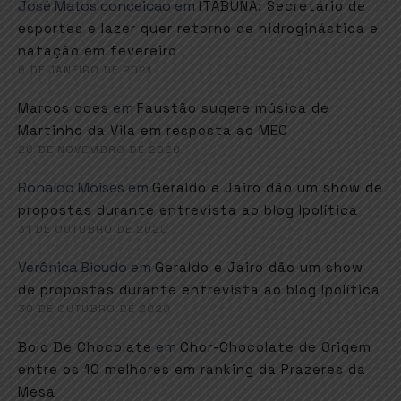
José Matos conceicao
em
ITABUNA: Secretário de
esportes e lazer quer retorno de hidroginástica e
natação em fevereiro
6 DE JANEIRO DE 2021
em
Marcos goes
Faustão sugere música de
Martinho da Vila em resposta ao MEC
26 DE NOVEMBRO DE 2020
Ronaldo Moises
em
Geraldo e Jairo dão um show de
propostas durante entrevista ao blog Ipolítica
31 DE OUTUBRO DE 2020
Verônica Bicudo
em
Geraldo e Jairo dão um show
de propostas durante entrevista ao blog Ipolítica
30 DE OUTUBRO DE 2020
em
Bolo De Chocolate
Chor-Chocolate de Origem
entre os 10 melhores em ranking da Prazeres da
Mesa