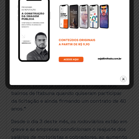
Vou aguardar para ver qual será a proposta do
prefeito.” afirmou.
Nas redes sociais, as críticas também surgiram
durante a live na página da prefeitura, que
transmitia a coletiva. Em seu comentário, o
vereador Enderson Guinho (PDT) ironizou: “Por
isso os vereadores não vieram pra sessão?”.
Guinho também contestou as empresas, que
afirmam ter prejuízos nos ônibus por falta de
manutenção dos bairros. “Não deixa de ser
verdade, porém já conheciam a situação dos
bairros de Itabuna quando quiseram participar
da licitação e ainda firmando um contrato de 40
anos.”
Desde o dia 3 deste mês, os rodoviários estão em
greve e as empresas condicionam o reajuste dos
salários de motoristas e cobradores, ao aumento