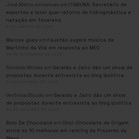
José Matos conceicao
em
ITABUNA: Secretário de
esportes e lazer quer retorno de hidroginástica e
natação em fevereiro
6 DE JANEIRO DE 2021
em
Marcos goes
Faustão sugere música de
Martinho da Vila em resposta ao MEC
26 DE NOVEMBRO DE 2020
Ronaldo Moises
em
Geraldo e Jairo dão um show de
propostas durante entrevista ao blog Ipolítica
31 DE OUTUBRO DE 2020
Verônica Bicudo
em
Geraldo e Jairo dão um show
de propostas durante entrevista ao blog Ipolítica
30 DE OUTUBRO DE 2020
em
Bolo De Chocolate
Chor-Chocolate de Origem
entre os 10 melhores em ranking da Prazeres da
Mesa