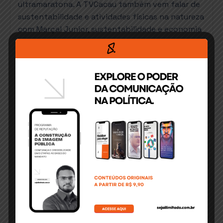
ultramaratona. A TVCacau também vem falar de
sustentabilidade e atividades físicas na natureza
com Marçal Junior, sustentabilidade e economia
com Carlos André Fajaro direto de Brasília,
turismo com Nelson do Tororomba, ações de
campo e produção rural com Felipe Mourão no
programa Vumbora, vida e carreira no Cacau e
Prosa com Ernando Junior e notícias e
entrevistas com os jornalistas Caliana Mesquita
e Andreyver Lima. ”
Recebemos com muito entusiasmo o
lançamento deste empreendimento e podemos
afirmar que a cacauicultura regional se dividirá
em antes e depois da TVCacau”, disse
Orleantildes, diretor presidente do site Leilão
Cacau.
A tv também conta com parceiros que