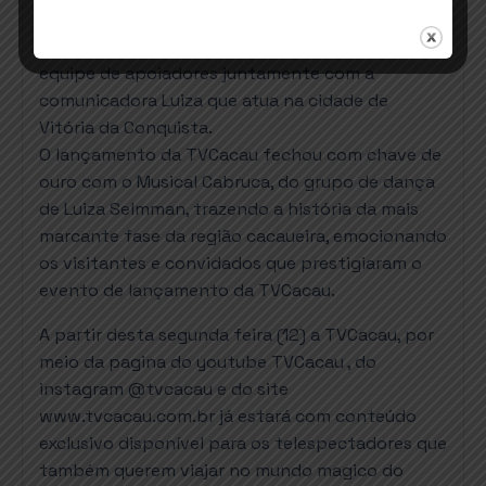
constroem a comunicação da emissora. O
renomado jornalista Daniel Thame integra a
equipe de apoiadores juntamente com a
comunicadora Luiza que atua na cidade de
Vitória da Conquista.
O lançamento da TVCacau fechou com chave de
ouro com o Musical Cabruca, do grupo de dança
de Luiza Selmman, trazendo a história da mais
marcante fase da região cacaueira, emocionando
os visitantes e convidados que prestigiaram o
evento de lançamento da TVCacau.
A partir desta segunda feira (12) a TVCacau, por
meio da pagina do youtube TVCacau , do
instagram @tvcacau e do site
www.tvcacau.com.br já estará com conteúdo
exclusivo disponível para os telespectadores que
também querem viajar no mundo magico do