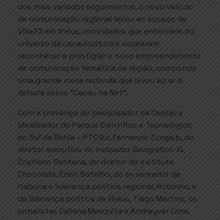
dos mais variados seguimentos, o novo veículo
de comunicação regional levou ao espaço da
Villa73 em Ilhéus, convidados que entendem do
universo da cacauicultura e souberam
reconhecer e prestigiar o novo empreendimento
de comunicação temática da região, compondo
uma grande mesa redonda que levou ao ar o
debate sobre “Cacau na Net”.
Com a presença do pesquisador da Ceplac e
idealizador do Parque Cientifico e Tecnológico
do Sul da Bahia – PTCSul, Fernando Zungaib, do
diretor executivo do Indicador Geográfico-IG,
Cristiano Santana, do diretor do Instituto
Chocolate, Erlon Botelho, do ex vereador de
Itabuna e liderança politica regional, Robinho, e
da liderança política de Ilhéus, Tiago Martins, os
jornalistas Caliana Mesquita e Andreyver Lima,