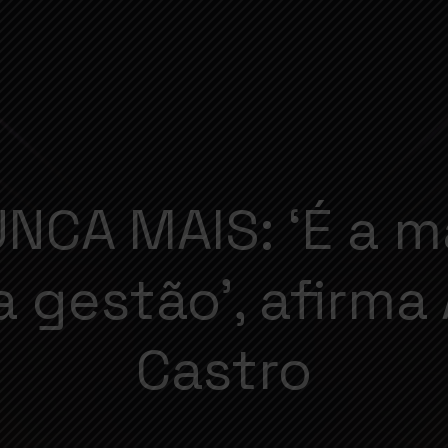
NCA MAIS: ‘É a m
a gestão’, afirm
Castro