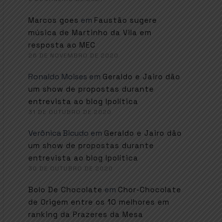
em
Marcos goes
Faustão sugere
música de Martinho da Vila em
resposta ao MEC
26 DE NOVEMBRO DE 2020
Ronaldo Moises
em
Geraldo e Jairo dão
um show de propostas durante
entrevista ao blog Ipolítica
31 DE OUTUBRO DE 2020
Verônica Bicudo
em
Geraldo e Jairo dão
um show de propostas durante
entrevista ao blog Ipolítica
30 DE OUTUBRO DE 2020
em
Bolo De Chocolate
Chor-Chocolate
de Origem entre os 10 melhores em
ranking da Prazeres da Mesa