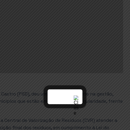
o Castro (PSD), deu um passo importante na gestão,
cípios que estão em situação de irregularidade, frente
 a Central de Valorização de Resíduos (CVR) atender a
ição final dos resíduos, em cumprimento à Lei do