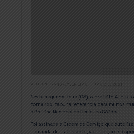
WRITTEN BY
|
ON
ANDREYVER LIMA
MAIO 3, 2021
Nesta segunda-feira (03), o prefeito August
tornando Itabuna referência para muitos muni
à Política Nacional de Resíduos Sólidos.
Foi assinada a Ordem de Serviço que autoriza
demanda de tratamento, valorização e dispos