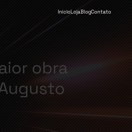
Início
Loja
Blog
Contato
aior obra
a Augusto