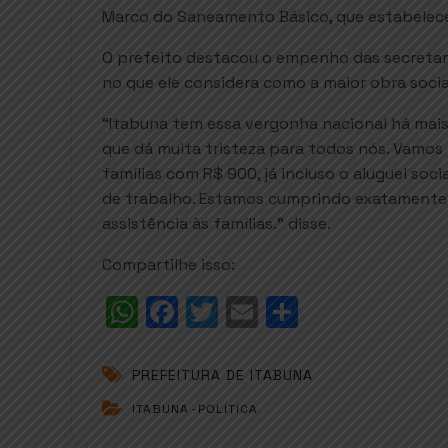
Marco do Saneamento Básico, que estabelece 
O prefeito destacou o empenho das secretari
no que ele considera como a maior obra socia
“Itabuna tem essa vergonha nacional há mais
que dá muita tristeza para todos nós. Vamos 
famílias com R$ 900, já incluso o aluguel so
de trabalho. Estamos cumprindo exatamente a
assistência às famílias.” disse.
Compartilhe isso:
W
F
T
E
S
h
a
w
m
h
a
c
it
ai
a
PREFEITURA DE ITABUNA
t
e
t
l
r
ITABUNA
-
POLÍTICA
s
b
e
e