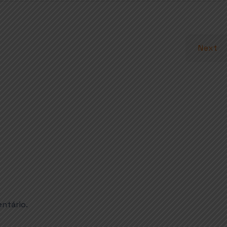
Next
ntário.