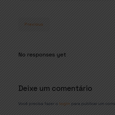
A
o
r
p
o
p
k
Previous
No responses yet
Deixe um comentário
Você precisa fazer o
login
para publicar um come