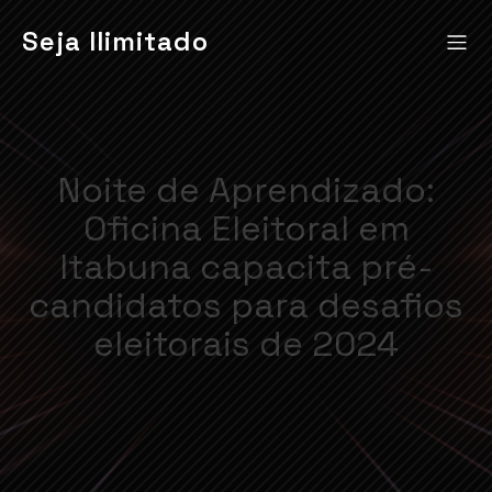
Seja Ilimitado
Noite de Aprendizado:
Oficina Eleitoral em
Itabuna capacita pré-
candidatos para desafios
eleitorais de 2024