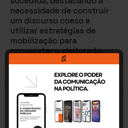
sucedida, destacando a
necessidade de construir
um discurso coeso e
utilizar estratégias de
mobilização para
conquistar o eleitorado.
A Associação Comercial e
Empresarial de Itabuna
desempenhou um papel
fundamental na
organização do evento,
proporcionando um
ambiente adequado e