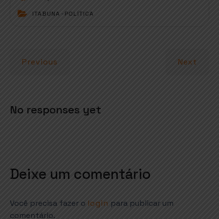
t
e
t
l
r
ITABUNA
-
POLÍTICA
s
b
e
e
A
o
r
p
o
Previous
Next
p
k
No responses yet
Deixe um comentário
Você precisa fazer o
login
para publicar um
comentário.