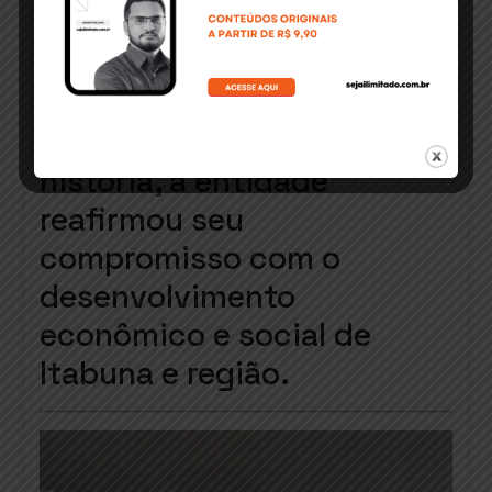
contribuindo para o
enriquecimento do debate
democrático na região.
Com mais de um século de
história, a entidade
reafirmou seu
compromisso com o
desenvolvimento
econômico e social de
Itabuna e região.