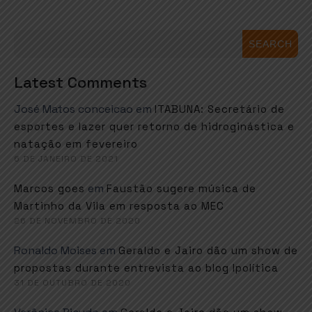
SEARCH
Latest Comments
José Matos conceicao
em
ITABUNA: Secretário de
esportes e lazer quer retorno de hidroginástica e
natação em fevereiro
6 DE JANEIRO DE 2021
em
Marcos goes
Faustão sugere música de
Martinho da Vila em resposta ao MEC
26 DE NOVEMBRO DE 2020
Ronaldo Moises
em
Geraldo e Jairo dão um show de
propostas durante entrevista ao blog Ipolítica
31 DE OUTUBRO DE 2020