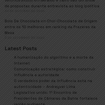
Verônica Bicudo
em
Geraldo e Jairo dão um show
de propostas durante entrevista ao blog Ipolítica
30 DE OUTUBRO DE 2020
em
Bolo De Chocolate
Chor-Chocolate de Origem
entre os 10 melhores em ranking da Prazeres da
Mesa
3 DE SETEMBRO DE 2020
Latest Posts
A humanização do algoritmo e a morte da
internet
Comunicação estratégica: como construir
influência e autoridade
O verdadeiro poder da influência está na
autenticidade – Andreyver Lima
Legislativo unido: 1º Encontro de
Presidentes de Câmaras da Bahia fortalece
região sudoeste