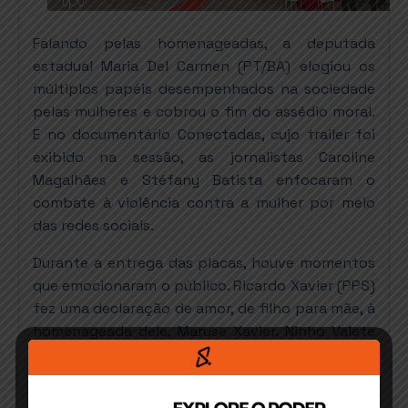
Falando pelas homenageadas, a deputada
estadual Maria Del Carmen (PT/BA) elogiou os
múltiplos papéis desempenhados na sociedade
pelas mulheres e cobrou o fim do assédio moral.
E no documentário Conectadas, cujo trailer foi
exibido na sessão, as jornalistas Caroline
Magalhães e Stéfany Batista enfocaram o
combate à violência contra a mulher por meio
das redes sociais.
Durante a entrega das placas, houve momentos
que emocionaram o público. Ricardo Xavier (PPS)
fez uma declaração de amor, de filho para mãe, à
homenageada dele, Maruse Xavier. Ninho Valete
(PR) discursou com afeto em memória de Lizete
Silva. “Era como uma segunda mãe para mim”.
Lizete faleceu em 1º de março, três dias após a