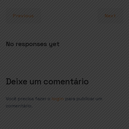
A
o
r
p
o
Previous
Next
p
k
No responses yet
Deixe um comentário
Você precisa fazer o
login
para publicar um
comentário.