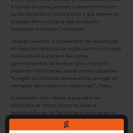
e buscar soluções, visando o desenvolvimento
do Sul da Bahia. O nosso anseio é que realmente
a Região Metropolitana saia do papel e
conquiste resultados”, enfatizou.
Tavares ressaltou a necessidade de atualização
do papel estratégico da região, com a unificação
das políticas públicas e das ações
governamentais ao lembrar que o território
passa por dificuldades, desde a crise cacaueira.
“A região sul da Bahia merece voltar ao lugar de
destaque que ocupou em nosso país”, frisou.
O deputado citou temas que podem ser
debatidos de forma conjunta, como a
revitalização do rio Cachoeira, a duplicação da
BR-415 (Ilhéus-Itabuna), a revitalização da
lavoura cacaueira, a implementação de aterros