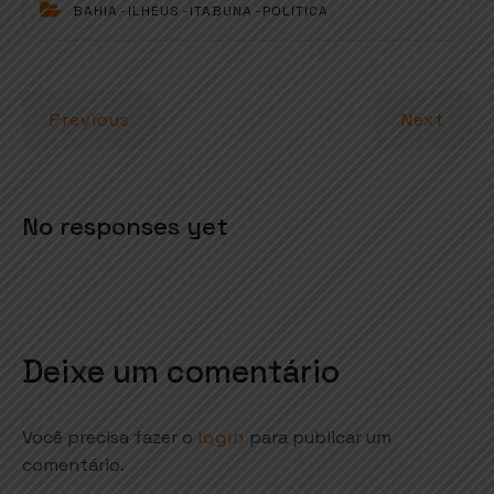
t
e
t
l
r
BAHIA
-
ILHÉUS
-
ITABUNA
-
POLÍTICA
s
b
e
e
A
o
r
p
o
Previous
Next
p
k
No responses yet
Deixe um comentário
Você precisa fazer o
login
para publicar um
comentário.