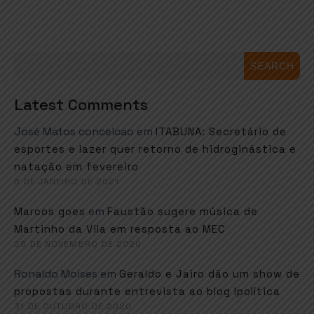
SEARCH
Latest Comments
José Matos conceicao
em
ITABUNA: Secretário de
esportes e lazer quer retorno de hidroginástica e
natação em fevereiro
6 DE JANEIRO DE 2021
em
Marcos goes
Faustão sugere música de
Martinho da Vila em resposta ao MEC
26 DE NOVEMBRO DE 2020
Ronaldo Moises
em
Geraldo e Jairo dão um show de
propostas durante entrevista ao blog Ipolítica
31 DE OUTUBRO DE 2020