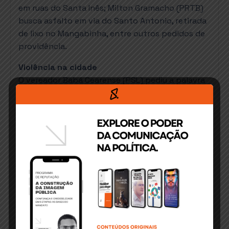
em ruas do Santa Inês; Milton Gramacho (PRTB)
busca asfalto em via do Santo Antonio, retirada
de lixo no Mangabinha, entre outros pedidos de
providência.
Violência na cidade
O vereador Babá Cearense (PSL) pediu a palavra
para fazer duras críticas ao governo estadual,
devido à situação de insegurança que campeia
em diversos pontos da cidade. Ele citou os
constantes assaltos, inclusive no comércio, onde
tornaram-se frequentes os casos de carros
invadirem estabelecimentos entrando de
marcha a ré. “Os comerciantes pagam impostos
e não têm segurança nenhuma! O adolescente
não pode mais sair na rua sem tomarem o
celular!”, lamentou.
Busca de autorizações