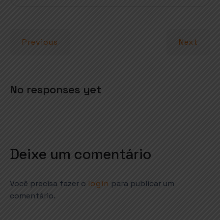
s
b
e
e
A
o
r
p
o
Previous
Next
p
k
No responses yet
Deixe um comentário
Você precisa fazer o
login
para publicar um
comentário.