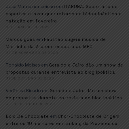
José Matos conceicao
em
ITABUNA: Secretário de
esportes e lazer quer retorno de hidroginástica e
natação em fevereiro
6 DE JANEIRO DE 2021
em
Marcos goes
Faustão sugere música de
Martinho da Vila em resposta ao MEC
26 DE NOVEMBRO DE 2020
Ronaldo Moises
em
Geraldo e Jairo dão um show de
propostas durante entrevista ao blog Ipolítica
31 DE OUTUBRO DE 2020
Verônica Bicudo
em
Geraldo e Jairo dão um show
de propostas durante entrevista ao blog Ipolítica
30 DE OUTUBRO DE 2020
em
Bolo De Chocolate
Chor-Chocolate de Origem
entre os 10 melhores em ranking da Prazeres da