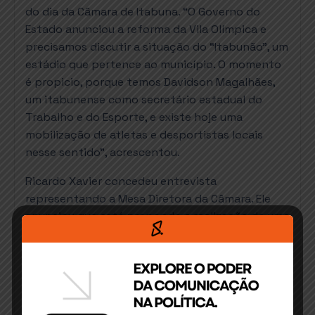
do dia da Câmara de Itabuna. “O Governo do
Estado anunciou a reforma da Vila Olímpica e
precisamos discutir a situação do “Itabunão”, um
estádio que pertence ao município. O momento
é propicio, porque temos Davidson Magalhães,
um itabunense como secretário estadual do
Trabalho e do Esporte, e existe hoje uma
mobilização de atletas e desportistas locais
nesse sentido”, acrescentou.
Ricardo Xavier concedeu entrevista
representando a Mesa Diretora da Câmara. Ele
anunciou que está propondo a realização de uma
Sessão Especial do Legislativo itabunense, com a
presença do prefeito Fernando Gomes, do
secretário Davidson Magalhães e de
representantes da sociedade, buscando
alternativas para essas questões. O vereador