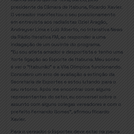
presidente da Câmara de Itabuna, Ricardo Xavier.
O vereador manifestou o seu posicionamento
em entrevista aos radialistas Oziel Aragão,
Andreyver Lima e Luíz Alberto, no Interativa News
da Rádio Iterativa FM, ao responder a uma
indagação de um ouvinte do programa.
“Eu sou atleta amador e desportista e tenho uma
forte ligação ao Esporte de Itabuna. Meu sonho
é ver o “Itabunão” e a Vila Olímpica funcionando.
Considero um erro de avaliação a extinção da
Secretaria de Esportes e estou lutando para o
seu retorno. Após me encontrar com alguns
representantes do setor, eu conversei sobre o
assunto com alguns colegas vereadores e com o
prefeito Fernando Gomes”, afirmou Ricardo
Xavier.
Para o vereador o Esportes deve estar na pauta