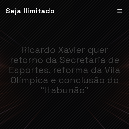
Seja Ilimitado
Ricardo Xavier quer
retorno da Secretaria de
Esportes, reforma da Vila
Olímpica e conclusão do
“Itabunão”