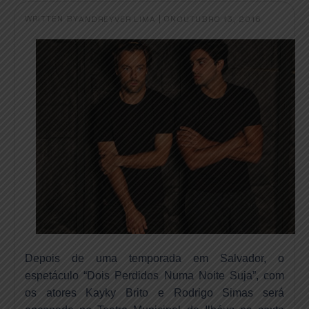
WRITTEN BY
|
ON
ANDREYVER LIMA
OUTUBRO 13, 2016
Depois de uma temporada em Salvador, o
espetáculo “Dois Perdidos Numa Noite Suja”, com
os atores Kayky Brito e Rodrigo Simas será