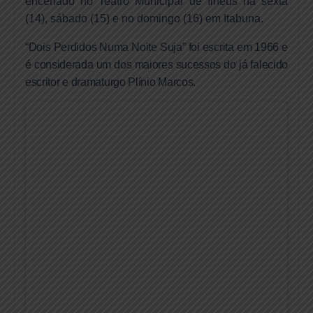
encenado no Teatro Municipal de Ilhéus na sexta
(14), sábado (15) e no domingo (16) em Itabuna.
“Dois Perdidos Numa Noite Suja” foi escrita em 1966 e
é considerada um dos maiores sucessos do já falecido
escritor e dramaturgo Plínio Marcos.