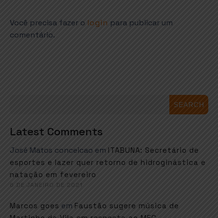
Você precisa fazer o
login
para publicar um
comentário.
SEARCH
Latest Comments
José Matos conceicao
em
ITABUNA: Secretário de
esportes e lazer quer retorno de hidroginástica e
natação em fevereiro
6 DE JANEIRO DE 2021
em
Marcos goes
Faustão sugere música de
Martinho da Vila em resposta ao MEC