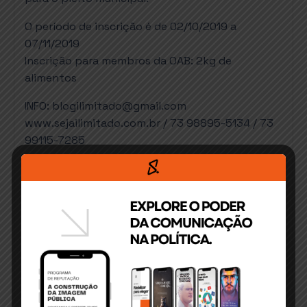
O período de inscrição é de 02/10/2019 a
07/11/2019
Inscrição para membros da OAB: 2kg de
alimentos
INFO: blogilimitado@gmail.com
www.sejailimitado.com.br / 73 98895-5134 / 73
99115-7285
DIA: SEXTA-FEIRA – 08/11 – 8h às 13h
LOCAL: Auditório OAB Subseção Itabuna/BA
INSCRIÇÕES:
https://www.sympla.com.br/seminario-
estrategias-para-a-vitoria-nas-
eleicoes__668632
Compartilhe isso: