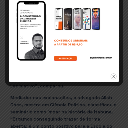
mulheres, é inadmissível que tenhamos apenas
16% de mulheres na Câmara dos Deputados”,
argumentou.
Para ele, eventos como o seminário faz as
pessoas refletirem sobre o que está certo na
legislação e o que precisa mudar. “Sobretudo
para que tenhamos, cada vez mais, o eleitor
como protagonista do processo eleitoral;
porque o que existe hoje é uma inversão: nós
temos o eleitor refém de uma legislação feita
para poucos, para que não haja renovação no
Legislativo”, comparou.
Mediador nas explanações, o advogado Allah
Góes, mestre em Ciência Política, classificou o
seminário como ímpar na história de Itabuna.
“Estamos conseguindo trazer de forma
aberta; é um ponto positivo para a Escola do