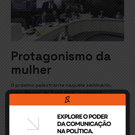
Protagonismo da
mulher
O próximo palestrante naquele seminário,
Ícaro Werner de Sena Bitar, lembrou a
tentativa da lei eleitoral para estimular o
protagonismo feminino na política.
“Precisamos ampliar a participação da mulher,
esse é um ponto que penso ser fundamental.
Porque se eu tenho 52% do eleitorado de