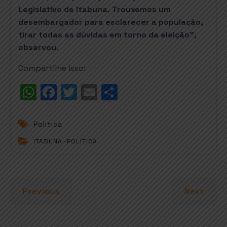
Legislativo de Itabuna. Trouxemos um
desembargador para esclarecer a população,
tirar todas as dúvidas em torno da eleição”,
observou.
Compartilhe isso:
W
F
T
E
S
h
a
w
m
h
a
c
it
ai
a
Politica
t
e
t
l
r
ITABUNA
-
POLÍTICA
s
b
e
e
A
o
r
p
o
Previous
Next
p
k