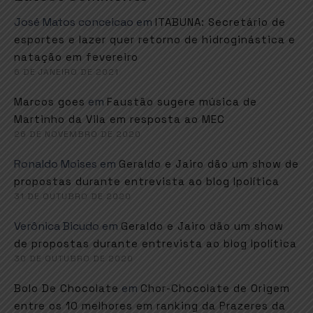
José Matos conceicao
em
ITABUNA: Secretário de
esportes e lazer quer retorno de hidroginástica e
natação em fevereiro
6 DE JANEIRO DE 2021
em
Marcos goes
Faustão sugere música de
Martinho da Vila em resposta ao MEC
26 DE NOVEMBRO DE 2020
Ronaldo Moises
em
Geraldo e Jairo dão um show de
propostas durante entrevista ao blog Ipolítica
31 DE OUTUBRO DE 2020
Verônica Bicudo
em
Geraldo e Jairo dão um show
de propostas durante entrevista ao blog Ipolítica
30 DE OUTUBRO DE 2020
em
Bolo De Chocolate
Chor-Chocolate de Origem
entre os 10 melhores em ranking da Prazeres da