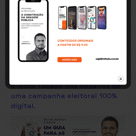
Ministério Público eleitoral, que acredita que
adiamento de eleições não anula inelegibilidade
de candidatos condenados em 2012.
Na Bahia, alguns casos são conhecidos, entre
eles o de Luizinho Sobral (Podemos). O político
manteve sua pré-candidatura em Irecê. Outro
caso é o de Ubaldino em Porto Seguro.
BahiaNotícias
Clique e baixe agora um super
e-book focado nos desafios de
uma campanha eleitoral 100%
digital.