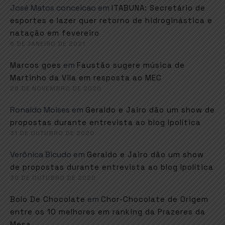
José Matos conceicao
em
ITABUNA: Secretário de
esportes e lazer quer retorno de hidroginástica e
natação em fevereiro
6 DE JANEIRO DE 2021
em
Marcos goes
Faustão sugere música de
Martinho da Vila em resposta ao MEC
26 DE NOVEMBRO DE 2020
Ronaldo Moises
em
Geraldo e Jairo dão um show de
propostas durante entrevista ao blog Ipolítica
31 DE OUTUBRO DE 2020
Verônica Bicudo
em
Geraldo e Jairo dão um show
de propostas durante entrevista ao blog Ipolítica
30 DE OUTUBRO DE 2020
em
Bolo De Chocolate
Chor-Chocolate de Origem
entre os 10 melhores em ranking da Prazeres da
Mesa