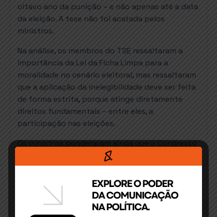
oitavo ano da punição – e não apenas até a data
da eleição. A tese não foi acatada pelos
ministros.
Na análise, os membros do TSE ressaltaram a
importância da Lei da Ficha Limpa para a
moralidade no cenário eleitoral, mas ressaltaram
que a aplicação da inelegibilidade deve ser feita
de forma estrita, porque atinge diretamente
direitos fundamentais – entre eles, a
participação nas eleições.
Os ministros ponderaram ainda que o Congresso
não analisou o tema na emenda que alterou a
data da eleição. Por isso, na avaliação do TSE, a
regra não poderia ser definida apenas em um
entendimento da corte.
A decisão diverge do entendimento do