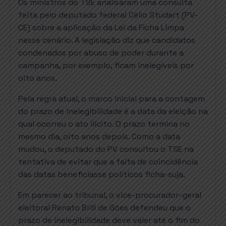
Os ministros do TSE analisaram uma consulta
feita pelo deputado federal Célio Studart (PV-
CE) sobre a aplicação da Lei da Ficha Limpa
nesse cenário. A legislação diz que candidatos
condenados por abuso de poder durante a
campanha, por exemplo, ficam inelegíveis por
oito anos.
Pela regra atual, o marco inicial para a contagem
do prazo de inelegibilidade é a data da eleição na
qual ocorreu o ato ilícito. O prazo termina no
mesmo dia, oito anos depois. Como a data
mudou, o deputado do PV consultou o TSE na
tentativa de evitar que a falta de coincidência
das datas beneficiasse políticos ficha-suja.
Em parecer ao tribunal, o vice-procurador-geral
eleitoral Renato Brill de Góes defendeu que o
prazo de inelegibilidade deve valer até o fim do