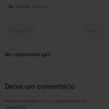
t
e
t
l
r
ITABUNA
-
POLÍTICA
s
b
e
e
A
o
r
p
o
Previous
Next
p
k
No responses yet
Deixe um comentário
Você precisa fazer o
login
para publicar um
comentário.