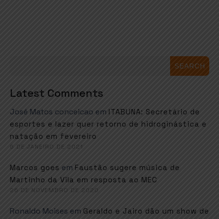
SEARCH
Latest Comments
José Matos conceicao
em
ITABUNA: Secretário de
esportes e lazer quer retorno de hidroginástica e
natação em fevereiro
6 DE JANEIRO DE 2021
em
Marcos goes
Faustão sugere música de
Martinho da Vila em resposta ao MEC
26 DE NOVEMBRO DE 2020
Ronaldo Moises
em
Geraldo e Jairo dão um show de