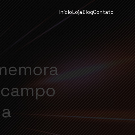
Início
Loja
Blog
Contato
omemora
o campo
na