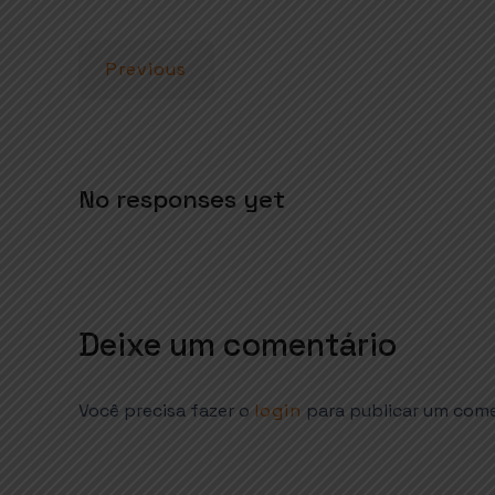
p
o
p
k
Previous
No responses yet
Deixe um comentário
Você precisa fazer o
login
para publicar um come