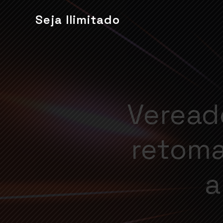
Seja Ilimitado
Veread
retoma
a