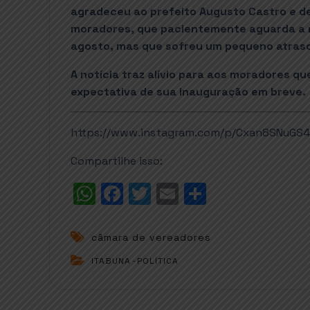
agradeceu ao prefeito Augusto Castro e 
moradores, que pacientemente aguarda a 
agosto, mas que sofreu um pequeno atraso
A notícia traz alívio para aos moradores 
expectativa de sua inauguração em breve.
https://www.instagram.com/p/Cxan8SNuGS4
Compartilhe isso:
W
F
T
E
S
h
a
w
m
h
a
c
it
ai
a
câmara de vereadores
t
e
t
l
r
ITABUNA
-
POLÍTICA
s
b
e
e
A
o
r