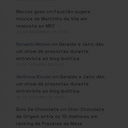
em
Marcos goes
Faustão sugere
música de Martinho da Vila em
resposta ao MEC
26 DE NOVEMBRO DE 2020
Ronaldo Moises
em
Geraldo e Jairo dão
um show de propostas durante
entrevista ao blog Ipolítica
31 DE OUTUBRO DE 2020
Verônica Bicudo
em
Geraldo e Jairo dão
um show de propostas durante
entrevista ao blog Ipolítica
30 DE OUTUBRO DE 2020
em
Bolo De Chocolate
Chor-Chocolate
de Origem entre os 10 melhores em
ranking da Prazeres da Mesa