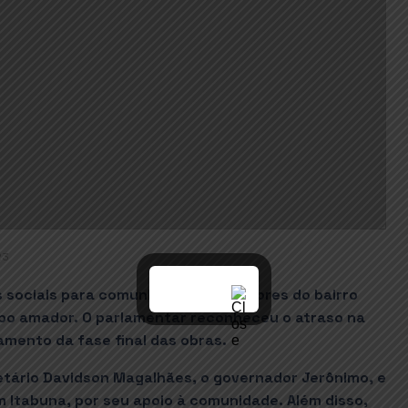
23
 sociais para comunicar aos moradores do bairro
mpo amador. O parlamentar reconheceu o atraso na
mento da fase final das obras.
etário Davidson Magalhães, o governador Jerônimo, e
m Itabuna, por seu apoio à comunidade. Além disso,