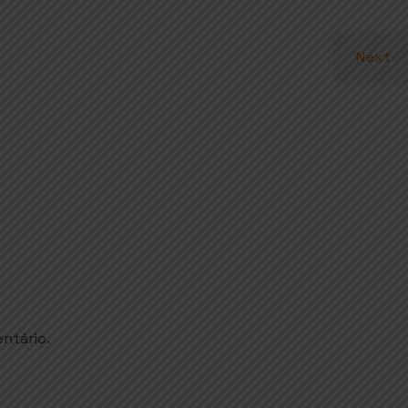
Next
ntário.