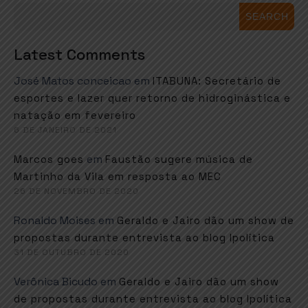
SEARCH
Latest Comments
José Matos conceicao
em
ITABUNA: Secretário de
esportes e lazer quer retorno de hidroginástica e
natação em fevereiro
6 DE JANEIRO DE 2021
em
Marcos goes
Faustão sugere música de
Martinho da Vila em resposta ao MEC
26 DE NOVEMBRO DE 2020
Ronaldo Moises
em
Geraldo e Jairo dão um show de
propostas durante entrevista ao blog Ipolítica
31 DE OUTUBRO DE 2020
Verônica Bicudo
em
Geraldo e Jairo dão um show
de propostas durante entrevista ao blog Ipolítica