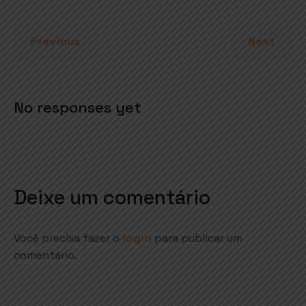
A
o
r
p
o
Previous
Next
p
k
No responses yet
Deixe um comentário
Você precisa fazer o
login
para publicar um
comentário.