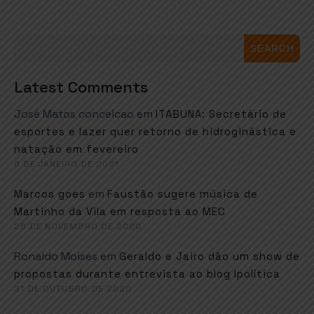
SEARCH
Latest Comments
José Matos conceicao
em
ITABUNA: Secretário de
esportes e lazer quer retorno de hidroginástica e
natação em fevereiro
6 DE JANEIRO DE 2021
em
Marcos goes
Faustão sugere música de
Martinho da Vila em resposta ao MEC
26 DE NOVEMBRO DE 2020
Ronaldo Moises
em
Geraldo e Jairo dão um show de
propostas durante entrevista ao blog Ipolítica
31 DE OUTUBRO DE 2020