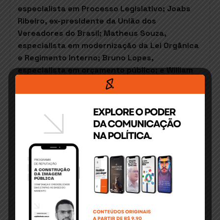
especialista em Processo Legislativo; Joabs
Ribeiro, ex-presidente da União dos
Vereadores do Brasil; Matheus Souza,
especialista em modernização da Lei Orgânica
e Regimento Interno; Bruno Lopes,
especialista em orçamento público; e William
Soares, referência em liderança pública.
O evento tem como objetivo principal preparar
os presidentes das câmaras municipais para
os desafios da nova legislatura, promovendo
um ambiente de troca de conhecimento e
fortalecimento do legislativo municipal. Além
das palestras, os participantes terão a
oportunidade de ampliar suas redes de
contato e discutir soluções inovadoras para a
gestão pública.