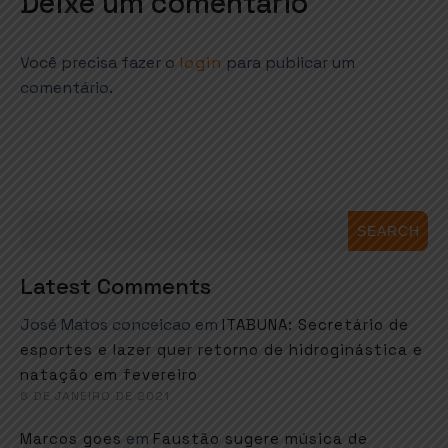
Deixe um comentário
Você precisa fazer o
login
para publicar um
comentário.
SEARCH
Latest Comments
José Matos conceicao
em
ITABUNA: Secretário de
esportes e lazer quer retorno de hidroginástica e
natação em fevereiro
6 DE JANEIRO DE 2021
em
Marcos goes
Faustão sugere música de