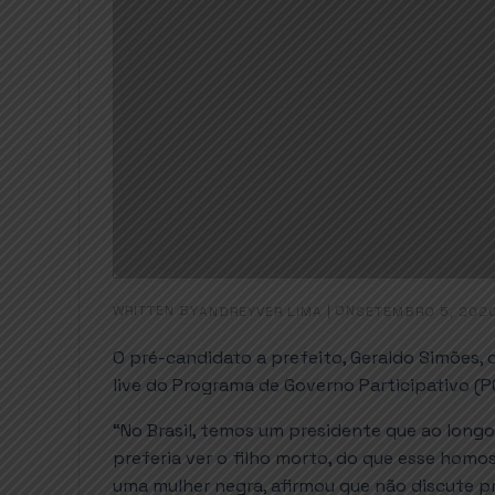
WRITTEN BY
|
ON
ANDREYVER LIMA
SETEMBRO 5, 202
O pré-candidato a prefeito, Geraldo Simões,
live do Programa de Governo Participativo (
“No Brasil, temos um presidente que ao longo 
preferia ver o filho morto, do que esse homo
uma mulher negra, afirmou que não discute p