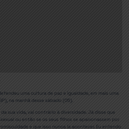
0
 defendeu uma cultura de paz e igualdade, em mais uma
PGP), na manhã desse sábado (05).
da sua vida, vai contrário à diversidade. Já disse que
ssexual ou então se os seus filhos se apaixonassem por
romiscuidade e que isso nunca ia acontecer. Eu entendo