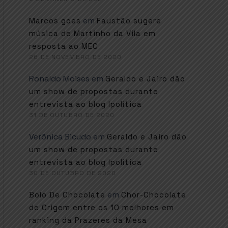
em
Marcos goes
Faustão sugere
música de Martinho da Vila em
resposta ao MEC
26 DE NOVEMBRO DE 2020
Ronaldo Moises
em
Geraldo e Jairo dão
um show de propostas durante
entrevista ao blog Ipolítica
31 DE OUTUBRO DE 2020
Verônica Bicudo
em
Geraldo e Jairo dão
um show de propostas durante
entrevista ao blog Ipolítica
30 DE OUTUBRO DE 2020
em
Bolo De Chocolate
Chor-Chocolate
de Origem entre os 10 melhores em
ranking da Prazeres da Mesa