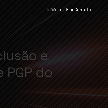
Início
Loja
Blog
Contato
clusão e
e PGP do