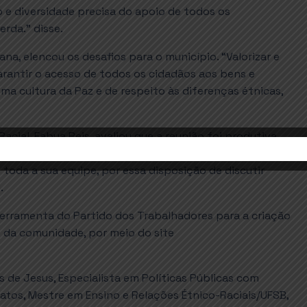
o e diversidade precisa do apoio de todos os
rda.” disse.
ana, elencou os desafios para o município. “Valorizar e
Garantir o acesso de todos os cidadãos aos bens e
ma cultura da Paz e de respeito às diferenças étnicas,
acial, Fabya Reis, avaliou que a reunião foi produtiva.
 a partir dos seus lugares de fala, cada
 toda a sua equipe, por essa disposição de discutir
.
erramenta do Partido dos Trabalhadores para a criação
o da comunidade, por meio do site
e Jesus, Especialista em Políticas Públicas com
atos, Mestre em Ensino e Relações Étnico-Raciais/UFSB,