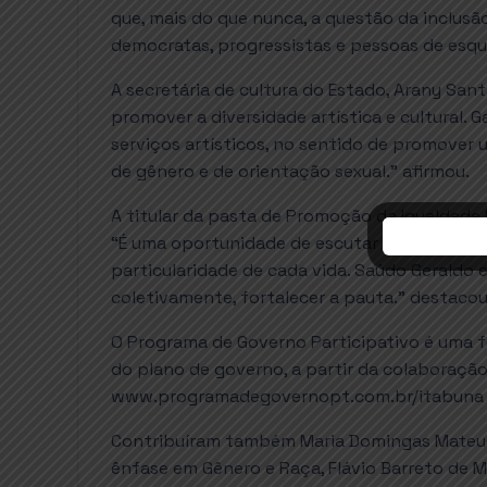
que, mais do que nunca, a questão da inclusã
democratas, progressistas e pessoas de esque
A secretária de cultura do Estado, Arany Sant
promover a diversidade artística e cultural. 
serviços artísticos, no sentido de promover u
de gênero e de orientação sexual.” afirmou.
A titular da pasta de Promoção da Igualdade R
“É uma oportunidade de escutar todos e todas,
particularidade de cada vida. Saúdo Geraldo e
coletivamente, fortalecer a pauta.” destacou
O Programa de Governo Participativo é uma f
do plano de governo, a partir da colaboraçã
www.programadegovernopt.com.br/itabuna
Contribuíram também Maria Domingas Mateus d
ênfase em Gênero e Raça, Flávio Barreto de M