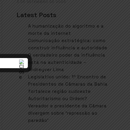
3 DE SETEMBRO DE 2020
Latest Posts
A humanização do algoritmo e a
morte da internet
Comunicação estratégica: como
construir influência e autoridade
O verdadeiro poder da influência
está na autenticidade –
Andreyver Lima
Legislativo unido: 1º Encontro de
Presidentes de Câmaras da Bahia
fortalece região sudoeste
Autoritarismo ou Ordem?
Vereador e presidente da Câmara
divergem sobre ‘repressão ao
paredão’